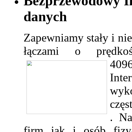
Bezprzewodowy Int
danych
Zapewniamy stały i nie
łączami o prędko
409
In
wyk
częs
. Na
firm jak i osób fiz