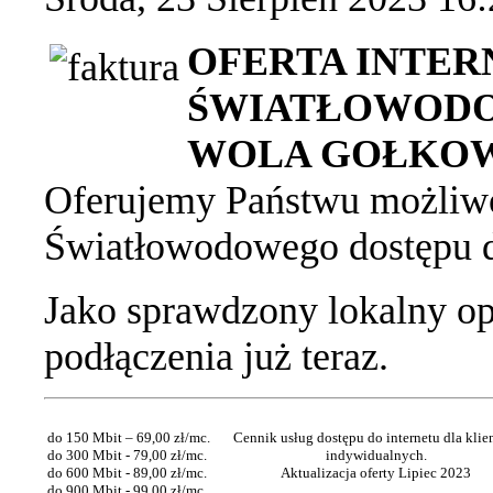
OFERTA INTER
ŚWIATŁOWODO
WOLA GOŁKO
Oferujemy Państwu możliwo
Światłowodowego dostępu do
Jako sprawdzony lokalny o
podłączenia już teraz.
do 150 Mbit – 69,00 zł/mc.
Cennik usług dostępu do internetu dla kli
do 300 Mbit - 79,00 zł/mc.
indywidualnych.
do 600 Mbit - 89,00 zł/mc.
Aktualizacja oferty Lipiec 2023
do 900 Mbit - 99,00 zł/mc.