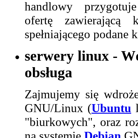
handlowy przygotuj
ofertę zawierającą 
spełniającego podane kr
serwery linux - W
obsługa
Zajmujemy się wdroże
GNU/Linux (
Ubuntu
"biurkowych", oraz r
na systemie
Debian
GNU