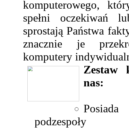
komputerowego, któr
spełni oczekiwań l
sprostają Państwa fak
znacznie je przek
komputery indywidual
Zestaw 
nas:
Posiad
podzespoły